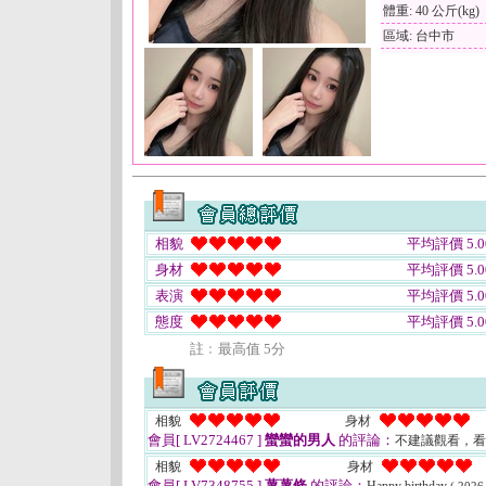
體重: 40 公斤(kg)
區域: 台中市
相貌
平均評價 5.0
身材
平均評價 5.0
表演
平均評價 5.0
態度
平均評價 5.0
註﹕最高值 5分
相貌
身材
會員[ LV2724467 ]
蠻蠻的男人
的評論：
不建議觀看，看了
相貌
身材
會員[ LV7348755 ]
薯薯條
的評論：