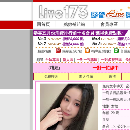
回首頁
點數補給站
會員專區
恭喜五月份消費排行前十名會員 獲得免費點數~
No.3
No.4
-贈點
8,000
點
-贈點
7,0
LV76835**
LV27620**
No.7
No.8
-贈點
4,000
點
-贈點
3,
LV65464**
LV76847**
頻道指數
限制級(火辣)
輔導級(曖昧)
普通級
頻道
台妹專區
│
新人區
│
一對一視訊區
│
一對多視訊區
│
免
(喵妞)
一對一忙線中
免費聊天
進入包廂
送禮
免費文字聊天: 
一對多視訊聊天: 每
一對一視訊聊天: 每
性別: 女性
年齡: 20 歲
血型:
身高: 153 公分(cm