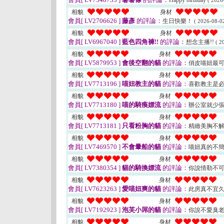
Happy birthday
( 2026
相貌
身材
會員[ LV2706626 ]
藤彥
的評論：
生日快樂！
( 2026-08-02
相貌
身材
會員[ LV6967040 ]
藍色四角褲!!
的評論：
想念主播!!
( 2
相貌
身材
會員[ LV5879953 ]
會後空翻的貓
的評論：
俏皮喵妞最可
相貌
身材
會員[ LV7713196 ]
喵妞教主的貓
的評論：
喜歡教主是必
相貌
身材
會員[ LV7713180 ]
喵的騎瘓嫖流
的評論：
辦公室就少張
相貌
身材
會員[ LV7713181 ]
只看粉胸的貓
的評論：
精緻美胸不解
相貌
身材
會員[ LV7469570 ]
不會暈船的貓
的評論：
喵妞真的不簡
相貌
身材
會員[ LV7380354 ]
貓的騎換嫖流
的評論：
你說情勒不可
相貌
身材
會員[ LV7623263 ]
愛喵妞爽的貓
的評論：
此房真不宜久
相貌
身材
會員[ LV7192923 ]
泡芙小屌的貓
的評論：
你說不愛臭老
相貌
身材