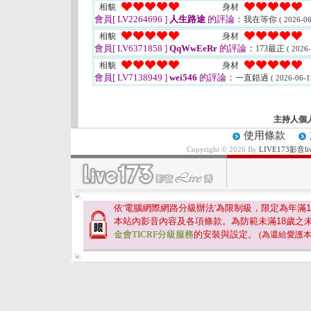
相貌
身材
會員[ LV2264696 ]
人生路途
的評論：
我在等你
( 2026-06
相貌
身材
會員[ LV6371858 ]
QqWwEeRr
的評論：
173最正
( 2026-
相貌
身材
會員[ LV7138949 ]
wei546
的評論：
一直錯過
( 2026-06-1
主持人個
使用條款
Copyright © 2026 By
LIVE173影
依'電腦網際網路分級辦法'為限制級，限定為年滿
1
本站內影音內容及各項條款。為防範未滿
18
歲之
金會TICRF分級服務
的安裝與設定。
(為還給愛護