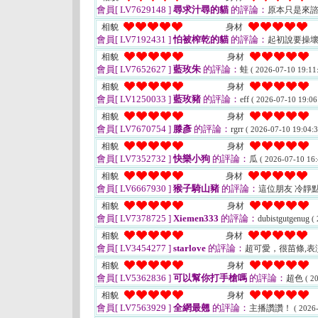
會員[ LV7629148 ]
尋求汁尋的貓
的評論：
原本只是來諮
相貌
身材
會員[ LV7192431 ]
怕被榨乾的貓
的評論：
起初說要操壞
相貌
身材
會員[ LV7652627 ]
藍玫朱
的評論：
蛙
( 2026-07-10 19:11:
相貌
身材
會員[ LV1250033 ]
藍玫豬
的評論：
eff
( 2026-07-10 19:06
相貌
身材
會員[ LV7670754 ]
滕彥
的評論：
rgrr
( 2026-07-10 19:04:3
相貌
身材
會員[ LV7352732 ]
快樂小狗
的評論：
瓜
( 2026-07-10 16:
相貌
身材
會員[ LV6667930 ]
猴子騎山豬
的評論：
這位朋友 冷靜
相貌
身材
會員[ LV7378725 ]
Xiemen333
的評論：
dubistgutgenug
(
相貌
身材
會員[ LV3454277 ]
starlove
的評論：
超可愛，很苗條,
相貌
身材
會員[ LV5362836 ]
可以幫你打手槍嗎
的評論：
超色
( 2
相貌
身材
會員[ LV7563929 ]
全網最翹
的評論：
主播讚讚！
( 2026