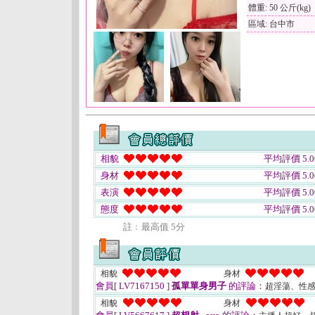
體重: 50 公斤(kg)
區域: 台中市
相貌
平均評價 5.0
身材
平均評價 5.0
表演
平均評價 5.0
態度
平均評價 5.0
註﹕最高值 5分
相貌
身材
會員[ LV7167150 ]
孤單單身男子
的評論：
超淫蕩、性
相貌
身材