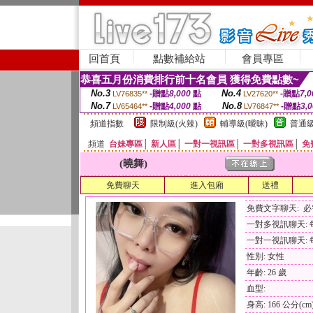
回首頁
點數補給站
會員專區
恭喜五月份消費排行前十名會員 獲得免費點數~
No.3
No.4
-贈點
8,000
點
-贈點
7,0
LV76835**
LV27620**
No.7
No.8
-贈點
4,000
點
-贈點
3,
LV65464**
LV76847**
頻道指數
限制級(火辣)
輔導級(曖昧)
普通級
頻道
台妹專區
│
新人區
│
一對一視訊區
│
一對多視訊區
│
免
(曉舞)
免費聊天
進入包廂
送禮
免費文字聊天: 
一對多視訊聊天: 每
一對一視訊聊天: 每
性別: 女性
年齡: 26 歲
血型:
身高: 166 公分(cm