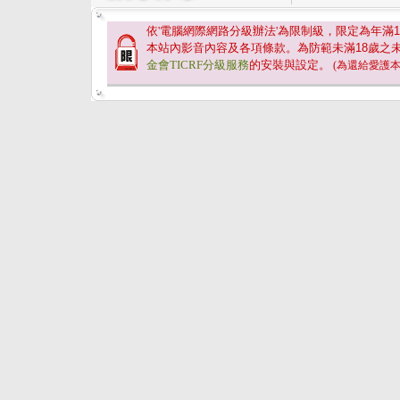
依'電腦網際網路分級辦法'為限制級，限定為年滿
1
本站內影音內容及各項條款。為防範未滿
18
歲之
金會TICRF分級服務
的安裝與設定。
(為還給愛護