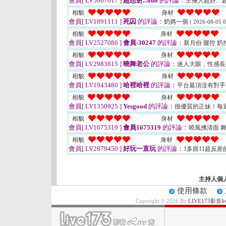
會員[ LV5667617 ]
超想射...ouo
的評論：
主播人超好....
相貌
身材
會員[ LV1891111 ]
死囚
的評論：
奶媽一個
( 2026-08-05 0
相貌
身材
會員[ LV2527086 ]
會員-30247
的評論：
新月份 腿控 
相貌
身材
會員[ LV2983815 ]
曉舞老公
的評論：
迷人大眼，性感
相貌
身材
會員[ LV1943480 ]
哈裡哈裡
的評論：
平台最頂沒有對
相貌
身材
會員[ LV1350925 ]
Yesgood
的評論：
很優質的正妹！每
相貌
身材
會員[ LV1675319 ]
會員1675319
的評論：
曉風拂清面 
相貌
身材
會員[ LV2879450 ]
好玩一直玩
的評論：
1多跟11超反差
主持人個
使用條款
Copyright © 2026 By
LIVE173影