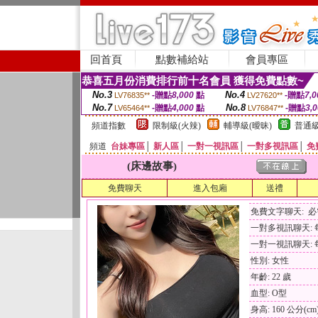
回首頁
點數補給站
會員專區
恭喜五月份消費排行前十名會員 獲得免費點數~
No.3
No.4
-贈點
8,000
點
-贈點
7,0
LV76835**
LV27620**
No.7
No.8
-贈點
4,000
點
-贈點
3,
LV65464**
LV76847**
頻道指數
限制級(火辣)
輔導級(曖昧)
普通級
頻道
台妹專區
│
新人區
│
一對一視訊區
│
一對多視訊區
│
免
(床邊故事)
免費聊天
進入包廂
送禮
免費文字聊天: 
一對多視訊聊天: 每
一對一視訊聊天: 每
性別: 女性
年齡: 22 歲
血型: O型
身高: 160 公分(cm