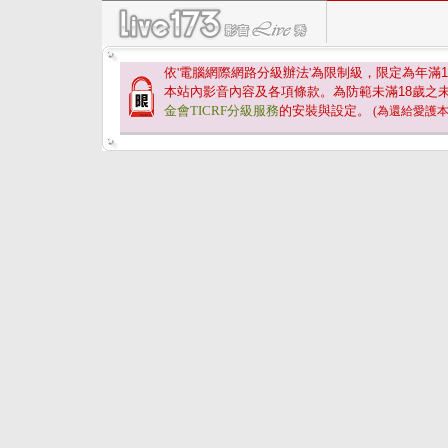
依'電腦網際網路分級辦法'為限制級，限定為年滿
1
本站內影音內容及各項條款。為防範未滿
18
歲之
金會TICRF分級服務
的安裝與設定。
(為還給愛護