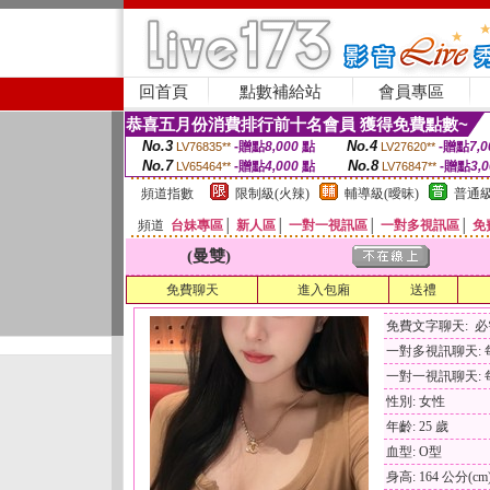
回首頁
點數補給站
會員專區
恭喜五月份消費排行前十名會員 獲得免費點數~
No.3
No.4
-贈點
8,000
點
-贈點
7,0
LV76835**
LV27620**
No.7
No.8
-贈點
4,000
點
-贈點
3,
LV65464**
LV76847**
頻道指數
限制級(火辣)
輔導級(曖昧)
普通級
頻道
台妹專區
│
新人區
│
一對一視訊區
│
一對多視訊區
│
免
(曼雙)
免費聊天
進入包廂
送禮
免費文字聊天: 
一對多視訊聊天: 每
一對一視訊聊天: 每
性別: 女性
年齡: 25 歲
血型: O型
身高: 164 公分(cm