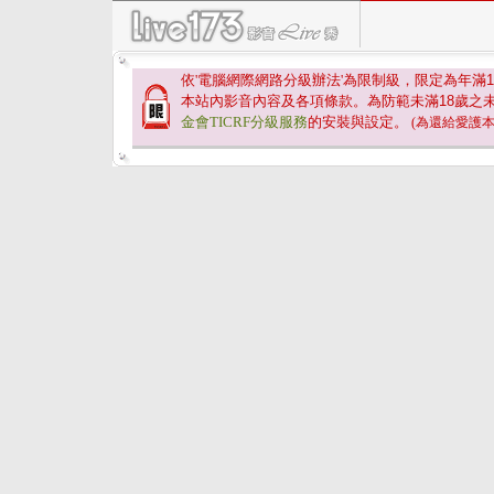
依'電腦網際網路分級辦法'為限制級，限定為年滿
1
本站內影音內容及各項條款。為防範未滿
18
歲之
金會TICRF分級服務
的安裝與設定。
(為還給愛護