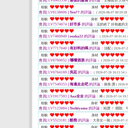
會員[ LV6903558 ]
最後的嘉賓
的評論：
主播親切 人很
相貌
身材
會員[ LV6138606 ]
Yen??
的評論：
( 2026-08-07 00:59:28 
相貌
身材
會員[ LV7574674 ]
好市多
的評論：
這奶絕了 好相處的
相貌
身材
會員[ LV7460949 ]
osaka22
的評論：
( 2026-07-30 01:41:
相貌
身材
會員[ LV7717040 ]
有好料的嗎
的評論：
頂配
( 2026-07-2
相貌
身材
會員[ LV6760052 ]
嚐嚐酒酒
的評論：
( 2026-07-26 16:12
相貌
身材
會員[ LV6764169 ]
吳廷
的評論：
( 2026-07-26 16:11:54 )
相貌
身材
會員[ LV7549353 ]
海邊走走吧
的評論：
推推 讚
( 2026-0
相貌
身材
會員[ LV1917593 ]
Aaa全全
的評論：
棒
( 2026-07-14 19:3
相貌
身材
會員[ LV7123684 ]
Yoshiyama
的評論：
粉讚 ！ 開朗
相貌
身材
會員[ LV5523181 ]
酷熊
的評論：
大美女一個
( 2026-07-11
相貌
身材