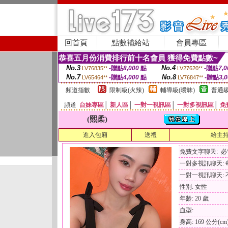
回首頁
點數補給站
會員專區
恭喜五月份消費排行前十名會員 獲得免費點數~
No.3
No.4
-贈點
8,000
點
-贈點
7,0
LV76835**
LV27620**
No.7
No.8
-贈點
4,000
點
-贈點
3,
LV65464**
LV76847**
頻道指數
限制級(火辣)
輔導級(曖昧)
普通級
頻道
台妹專區
│
新人區
│
一對一視訊區
│
一對多視訊區
│
免
(熙柔)
進入包廂
送禮
給主
免費文字聊天: 
一對多視訊聊天: 每
一對一視訊聊天: 
性別: 女性
年齡: 20 歲
血型:
身高: 169 公分(cm