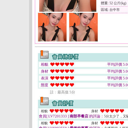
體重: 52 公斤(kg)
區域: 台中市
相貌
平均評價 5.0
身材
平均評價 5.0
表演
平均評價 5.0
態度
平均評價 5.0
註﹕最高值 5分
相貌
身材
會員[ LV7201333 ]
南部早餐店
的評論：
5分太少了，又
相貌
身材