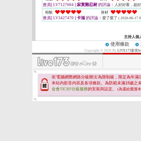
會員[ LV7127684 ]
寂寞難忍耐
的評論：
人好好看，超
相貌
身材
會員[ LV3427470 ]
卡滋
的評論：
愛了愛了
( 2026-06-17 0
主持人個
使用條款
Copyright © 2026 By
LIVE173影
依'電腦網際網路分級辦法'為限制級，限定為年滿
1
本站內影音內容及各項條款。為防範未滿
18
歲之
金會TICRF分級服務
的安裝與設定。
(為還給愛護