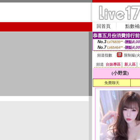
回首頁
點數補
恭喜五月份消費排行前
No.3
-贈點
8,0
LV76835**
No.7
-贈點
4,0
LV65464**
頻道指數
限制級(火
頻道
台妹專區
│
新人區
│
(小野棠)
免費聊天