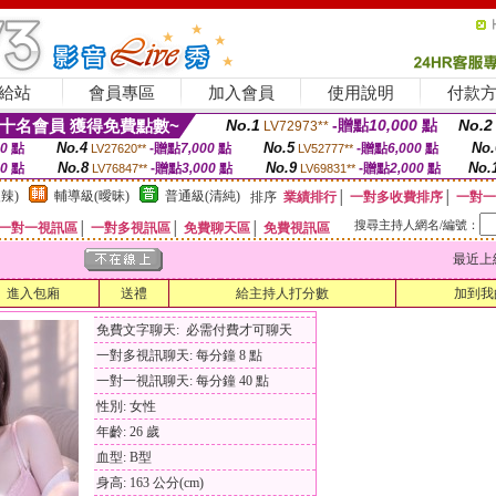
給站
會員專區
加入會員
使用說明
付款
十名會員 獲得免費點數~
No.1
-贈點
10,000
點
No.2
LV72973**
No.4
No.5
No.
00
點
-贈點
7,000
點
-贈點
6,000
點
LV27620**
LV52777**
No.8
No.9
No.
00
點
-贈點
3,000
點
-贈點
2,000
點
LV76847**
LV69831**
辣)
輔導級(曖昧)
普通級(清純)
排序
業績排行
│
一對多收費排序
│
一對一
搜尋主持人網名/編號：
一對一視訊區
│
一對多視訊區
│
免費聊天區
│
免費視訊區
最近上線時間
進入包廂
送禮
給主持人打分數
加到我
免費文字聊天: 必需付費才可聊天
一對多視訊聊天: 每分鐘 8 點
一對一視訊聊天: 每分鐘 40 點
性別: 女性
年齡: 26 歲
血型: B型
身高: 163 公分(cm)