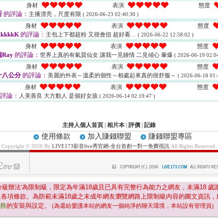
身材
表演
態度
斯
的評論：
主播漂亮，尺度有限
( 2026-06-23 02:40:30 )
身材
表演
態度
kkkkK
的評論：
主包上下都超粉 又很會扭 超好看…
( 2026-06-22 12:58:02 )
身材
表演
態度
Ray
的評論：
世界上真的有氣質仙女 讓我一見鍾情 二見傾心 暈爆
( 2026-06-19 02:04
身材
表演
態度
十八公分
的評論：
美麗的外表～溫柔的個性～相處起來真的很舒服～
( 2026-06-18 01:
身材
表演
態度
評論：
人美善良 大方動人 是個好女孩
( 2026-06-14 02:19:47 )
主持人個人首頁
|
相片本
|
評價
|
記錄
使用條款
加入賺錢聯盟
賺錢聯盟專區
Copyright © 2026 By
LIVE173影音live秀官網-全台首創一對一免費視訊
All Rights Reserved.
分級辦法'為限制級，限定為年滿
18
歲且已具有完整行為能力之網友，未滿
18
歲
及各項條款。為防範未滿
18
歲之未成年網友瀏覽網路上限制級內容的圖文資訊，
服務
的安裝與設定。
(為還給愛護本站的網友一個純淨的聊天環境，本站設有管理員)