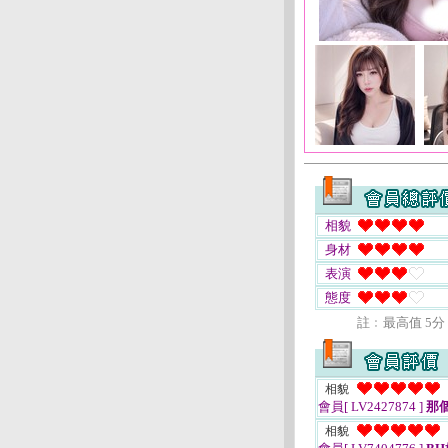
相貌
身材
表演
態度
註﹕最高值 5分
相貌
會員[ LV2427874 ]
那
相貌