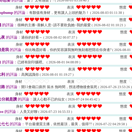
好想要
的評論：
愛了 太有感覺了?
( 2026-08-05 03:59:40 )
身材
表演
態度
mpbump
的評論：
有顏值有身材，更有讓人上頭的魅力！
( 2026-08-03 01:11:38 )
身材
表演
態度
蠅
的評論：
很棒的主播~善解人意~請不要欺負她~我的最愛
( 2026-08-02 01:10:21 )
身材
表演
態度
九夜
的評論：
過份的好看～
( 2026-08-02 00:07:37 )
身材
表演
態度
豬是我
的評論：
你比晚霞好看，你的笑容讓我無時無刻都想陪在你身邊?
( 2026-08-01 
身材
表演
態度
白
的評論：
已經有刻印腦裡。
( 2026-08-01 04:08:09 )
身材
表演
態度
比利
的評論：
高興認識你
( 2026-08-01 01:19:27 )
身材
表演
態度
套路
的評論：
開11會藉口廁所 裝水 拖時間，拐送禮物後會裝死
( 2026-07-26 23:53:26 )
身材
表演
態度
公分就是讚
的評論：
讓人心動不已的仙女
( 2026-07-24 04:45:42 )
身材
表演
態度
oo
的評論：
人美又好聊
( 2026-07-23 16:55:33 )
身材
表演
態度
七七七
的評論：
平台最優質主播，依然最頂，最美，值得!!!
( 2026-07-22 04:29:58 )
身材
表演
態度