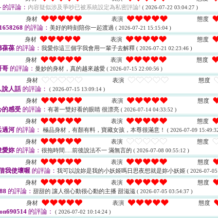
-
的評論：
內容疑似涉及爭吵已被系統設定為私密評論!
( 2026-07-22 03:04:27 )
身材
表演
態度
658268
的評論：
美好的時刻陪你一起渡過
( 2026-07-21 15:15:04 )
身材
表演
態度
綿葆葆
的評論：
我愛你這三個字我會用一輩子去解釋
( 2026-07-21 02:23:46 )
身材
表演
態度
哥哥
的評論：
曼妙的身材，真的越來越愛
( 2026-07-15 22:00:56 )
身材
表演
態度
人說人話
的評論：
( 2026-07-15 13:09:14 )
身材
表演
態度
心的感受
的評論：
有著一雙好看的眼睛 很漂亮
( 2026-07-14 04:33:52 )
身材
表演
態度
兵過河
的評論：
極品身材，有顏有料，寶藏女孩，本尊很滿意！
( 2026-07-09 15:49:32
身材
表演
態度
俊愛妳
的評論：
很拖時間.....前後說法不一 滿無言的
( 2026-07-08 00:55:12 )
身材
表演
態度
.借我使壞喔
的評論：
我可以說妳是我的小妖姬嗎日思夜想就是妳小妖姬
( 2026-07-05
身材
表演
態度
88
的評論：
甜甜的 讓人很心動很心動的主播 甜滋滋
( 2026-07-05 03:54:37 )
身材
表演
態度
on690514
的評論：
( 2026-07-02 10:14:24 )