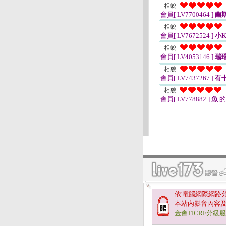
相貌
會員[ LV7700464 ]
蘭
相貌
會員[ LV7672524 ]
小K
相貌
會員[ LV4053146 ]
瑞瑞
相貌
會員[ LV7437267 ]
有
相貌
會員[ LV778882 ]
魚
的
依'電腦網際網路
本站內影音內容
金會TICRF分級