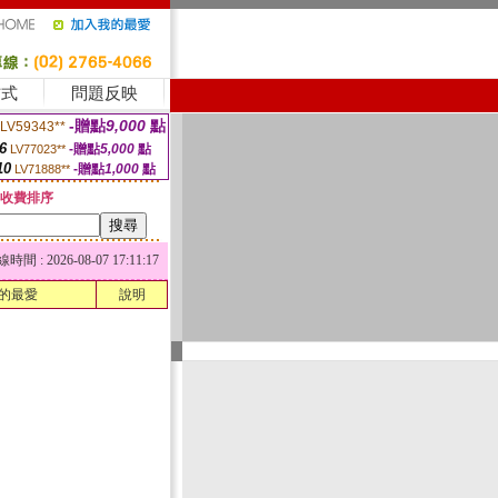
方式
問題反映
-贈點
9,000
點
LV59343**
6
-贈點
5,000
點
LV77023**
10
-贈點
1,000
點
LV71888**
收費排序
 : 2026-08-07 17:11:17
的最愛
說明