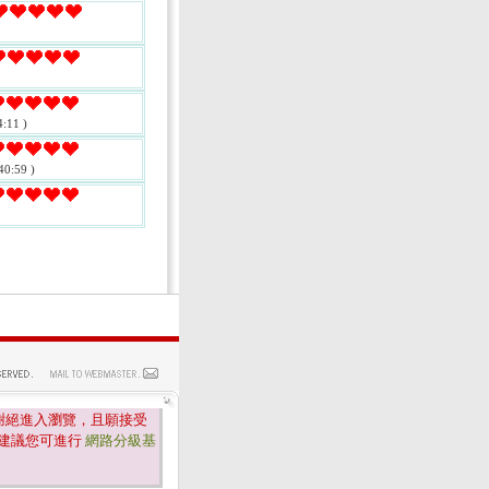
:11 )
40:59 )
謝絕進入瀏覽，且願接受
建議您可進行
網路分級基