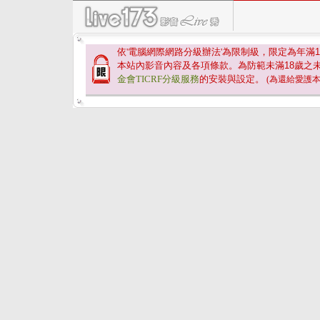
依'電腦網際網路分級辦法'為限制級，限定為年滿
1
本站內影音內容及各項條款。為防範未滿
18
歲之
金會TICRF分級服務
的安裝與設定。
(為還給愛護