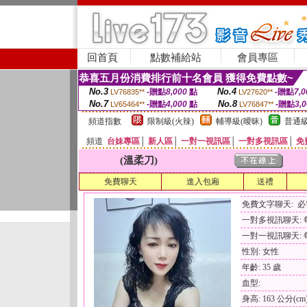
回首頁
點數補給站
會員專區
恭喜五月份消費排行前十名會員 獲得免費點數~
No.3
No.4
-贈點
8,000
點
-贈點
7,0
LV76835**
LV27620**
No.7
No.8
-贈點
4,000
點
-贈點
3,
LV65464**
LV76847**
頻道指數
限制級(火辣)
輔導級(曖昧)
普通級
頻道
台妹專區
│
新人區
│
一對一視訊區
│
一對多視訊區
│
免
(溫柔刀)
免費聊天
進入包廂
送禮
免費文字聊天: 
一對多視訊聊天: 每
一對一視訊聊天: 每
性別: 女性
年齡: 35 歲
血型:
身高: 163 公分(cm