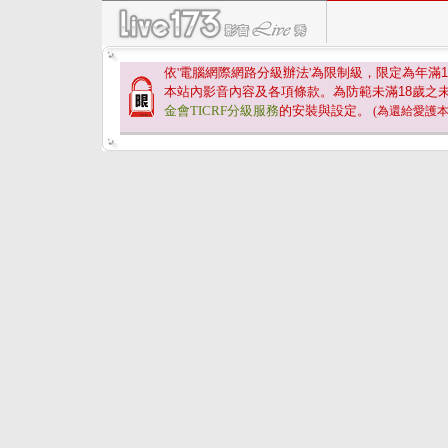
依'電腦網際網路分級辦法'為限制級，限定為年滿
1
本站內影音內容及各項條款。為防範未滿
18
歲之
金會TICRF分級服務
的安裝與設定。
(為還給愛護