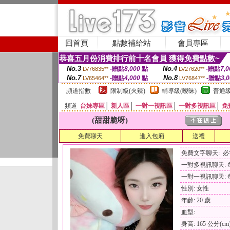
回首頁
點數補給站
會員專區
恭喜五月份消費排行前十名會員 獲得免費點數~
No.3
No.4
-贈點
8,000
點
-贈點
7,0
LV76835**
LV27620**
No.7
No.8
-贈點
4,000
點
-贈點
3,
LV65464**
LV76847**
頻道指數
限制級(火辣)
輔導級(曖昧)
普通級
頻道
台妹專區
│
新人區
│
一對一視訊區
│
一對多視訊區
│
免
(甜甜脆呀)
免費聊天
進入包廂
送禮
免費文字聊天: 
一對多視訊聊天: 每
一對一視訊聊天: 每
性別: 女性
年齡: 20 歲
血型:
身高: 165 公分(cm