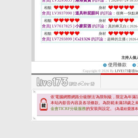
會員[ LV5295055 ]
洛洛寶寶
的評論：
( 2026-07-24 18:53
相貌
身材
會員[ LV3937090 ]
道具幹屁眼叫
的評論：
很爽~~快點
相貌
身材
會員[ LV7617825 ]
小麥菸酒
的評論：
真的棒又白
( 2026
相貌
身材
會員[ LV7293899 ]
Cs21326
的評論：
超棒的主播
( 2026-
主持人個
使用條款
Copyright © 2026 By
LIVE173影
依'電腦網際網路分級辦法'為限制級，限定為年滿
1
本站內影音內容及各項條款。為防範未滿
18
歲之
金會TICRF分級服務
的安裝與設定。
(為還給愛護