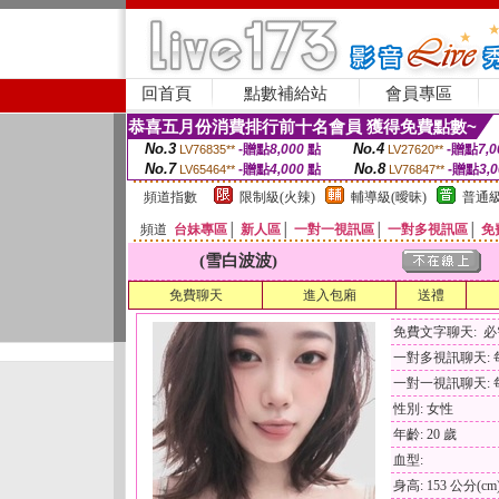
回首頁
點數補給站
會員專區
恭喜五月份消費排行前十名會員 獲得免費點數~
No.3
No.4
-贈點
8,000
點
-贈點
7,0
LV76835**
LV27620**
No.7
No.8
-贈點
4,000
點
-贈點
3,
LV65464**
LV76847**
頻道指數
限制級(火辣)
輔導級(曖昧)
普通級
頻道
台妹專區
│
新人區
│
一對一視訊區
│
一對多視訊區
│
免
(雪白波波)
免費聊天
進入包廂
送禮
免費文字聊天: 
一對多視訊聊天: 每
一對一視訊聊天: 每
性別: 女性
年齡: 20 歲
血型:
身高: 153 公分(cm