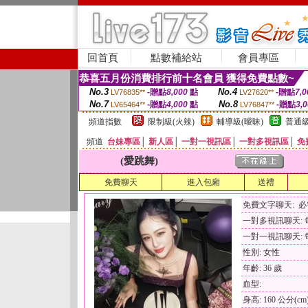
回首頁
點數補給站
會員專區
恭喜五月份消費排行前十名會員 獲得免費點數~
No.3
No.4
-贈點
8,000
點
-贈點
7,0
LV76835**
LV27620**
No.7
No.8
-贈點
4,000
點
-贈點
3,
LV65464**
LV76847**
頻道指數
限制級(火辣)
輔導級(曖昧)
普通級
頻道
台妹專區
│
新人區
│
一對一視訊區
│
一對多視訊區
│
免
(愛跳舞)
免費聊天
進入包廂
送禮
免費文字聊天: 
一對多視訊聊天: 每
一對一視訊聊天: 每
性別: 女性
年齡: 36 歲
血型:
身高: 160 公分(cm