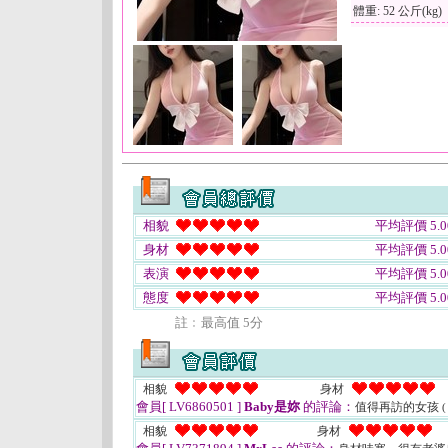
體重: 52 公斤(kg)
相貌
平均評價 5.0
身材
平均評價 5.0
表演
平均評價 5.0
態度
平均評價 5.0
註﹕最高值 5分
相貌
身材
會員[ LV6860501 ]
Baby是妳
的評論：
值得再訪的女孩
(
相貌
身材