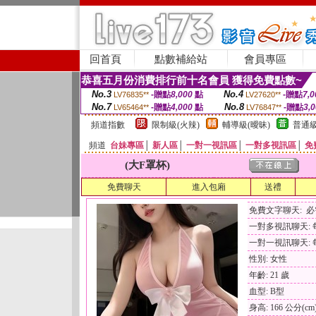
回首頁
點數補給站
會員專區
恭喜五月份消費排行前十名會員 獲得免費點數~
No.3
No.4
-贈點
8,000
點
-贈點
7,0
LV76835**
LV27620**
No.7
No.8
-贈點
4,000
點
-贈點
3,
LV65464**
LV76847**
頻道指數
限制級(火辣)
輔導級(曖昧)
普通級
頻道
台妹專區
│
新人區
│
一對一視訊區
│
一對多視訊區
│
免
(大F罩杯)
免費聊天
進入包廂
送禮
免費文字聊天: 
一對多視訊聊天: 每
一對一視訊聊天: 每
性別: 女性
年齡: 21 歲
血型: B型
身高: 166 公分(cm