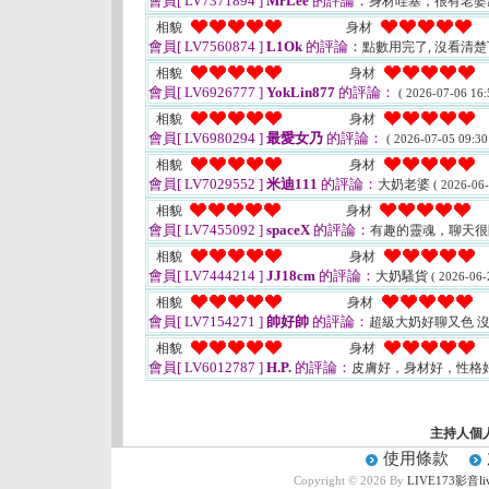
會員[ LV7371894 ]
MrLee
的評論：
身材哇塞，很有老婆
相貌
身材
會員[ LV7560874 ]
L1Ok
的評論：
點數用完了, 沒看清
相貌
身材
會員[ LV6926777 ]
YokLin877
的評論：
( 2026-07-06 16:
相貌
身材
會員[ LV6980294 ]
最愛女乃
的評論：
( 2026-07-05 09:30
相貌
身材
會員[ LV7029552 ]
米迪111
的評論：
大奶老婆
( 2026-06-
相貌
身材
會員[ LV7455092 ]
spaceX
的評論：
有趣的靈魂，聊天
相貌
身材
會員[ LV7444214 ]
JJ18cm
的評論：
大奶騷貨
( 2026-06-
相貌
身材
會員[ LV7154271 ]
帥好帥
的評論：
超級大奶好聊又色 
相貌
身材
會員[ LV6012787 ]
H.P.
的評論：
皮膚好，身材好，性格
主持人個
使用條款
Copyright © 2026 By
LIVE173影