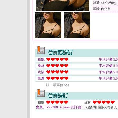
體重: 45 公斤(kg)
區域: 台北市
相貌
平均評價 5.0
身材
平均評價 5.0
表演
平均評價 5.0
態度
平均評價 5.0
註﹕最高值 5分
相貌
身材
會員[ LV7238014 ]
ieee
的評論：
人很好聊 請多支持新人