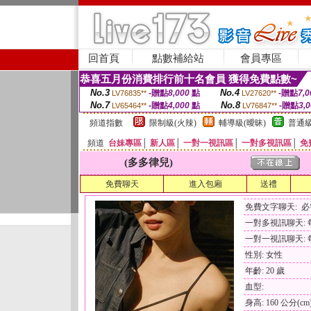
回首頁
點數補給站
會員專區
恭喜五月份消費排行前十名會員 獲得免費點數~
No.3
No.4
-贈點
8,000
點
-贈點
7,0
LV76835**
LV27620**
No.7
No.8
-贈點
4,000
點
-贈點
3,
LV65464**
LV76847**
頻道指數
限制級(火辣)
輔導級(曖昧)
普通級
頻道
台妹專區
│
新人區
│
一對一視訊區
│
一對多視訊區
│
免
(多多律兒)
免費聊天
進入包廂
送禮
免費文字聊天: 
一對多視訊聊天: 每
一對一視訊聊天: 每
性別: 女性
年齡: 20 歲
血型:
身高: 160 公分(cm