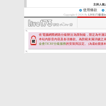
主持人個
使用條款
Copyright © 2026 By
LIVE173影
依'電腦網際網路分級辦法'為限制級，限定為年滿
1
本站內影音內容及各項條款。為防範未滿
18
歲之
金會TICRF分級服務
的安裝與設定。
(為還給愛護