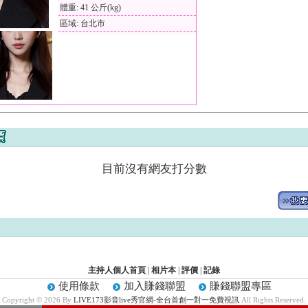
體重: 41 公斤(kg)
區域: 台北市
目前沒有網友打分數
主持人個人首頁
|
相片本
|
評價
|
記錄
使用條款
加入賺錢聯盟
賺錢聯盟專區
Copyright © 2026 By
LIVE173影音live秀官網-全台首創一對一免費視訊
All Rights Reserved.