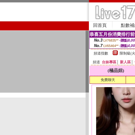
回首頁
點數補
恭喜五月份消費排行前
No.3
-贈點
8,0
LV76835**
No.7
-贈點
4,0
LV65464**
頻道指數
限制級(火
頻道
台妹專區
│
新人區
│
(極品妞)
免費聊天