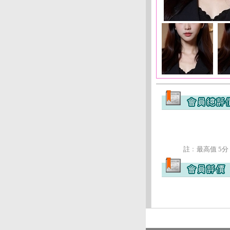
註﹕最高值 5分