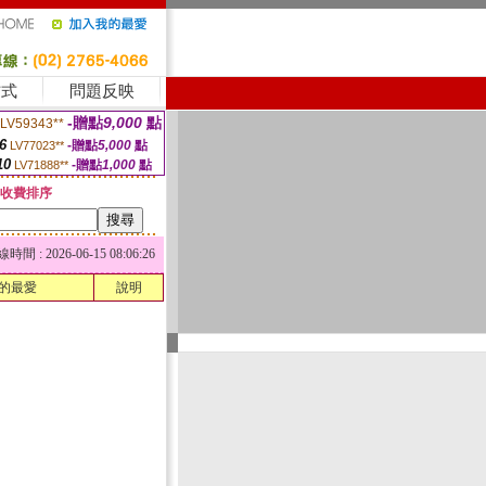
方式
問題反映
-贈點
9,000
點
LV59343**
6
-贈點
5,000
點
LV77023**
10
-贈點
1,000
點
LV71888**
收費排序
 : 2026-06-15 08:06:26
的最愛
說明