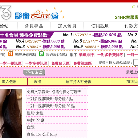
給站
會員專區
加入會員
使用說明
付款
十名會員 獲得免費點數~
No.1
-贈點
10,000
點
No.2
LV72973**
No.4
No.5
No.
00
點
-贈點
7,000
點
-贈點
6,000
點
LV27620**
LV52777**
No.8
No.9
No.
00
點
-贈點
3,000
點
-贈點
2,000
點
LV76847**
LV69831**
辣)
輔導級(曖昧)
普通級(清純)
排序
業績排行
│
一對多收費排序
│
一對一
搜尋主持人網名/編號：
一對一視訊區
│
一對多視訊區
│
免費聊天區
│
免費視訊區
最近上線時間
進入包廂
送禮
給主持人打分數
加到我
免費文字聊天: 必需付費才可聊天
一對多視訊聊天: 每分鐘 8 點
一對一視訊聊天: 每分鐘 30 點
性別: 女性
年齡: 22 歲
血型:
身高: 157 公分(cm)