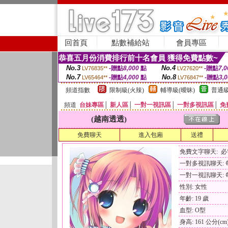
回首頁
點數補給站
會員專區
恭喜五月份消費排行前十名會員 獲得免費點數~
No.3
No.4
-贈點
8,000
點
-贈點
7,0
LV76835**
LV27620**
No.7
No.8
-贈點
4,000
點
-贈點
3,
LV65464**
LV76847**
頻道指數
限制級(火辣)
輔導級(曖昧)
普通級
頻道
台妹專區
│
新人區
│
一對一視訊區
│
一對多視訊區
│
免
(越南透透)
免費聊天
進入包廂
送禮
免費文字聊天: 
一對多視訊聊天: 每
一對一視訊聊天: 每
性別: 女性
年齡: 19 歲
血型: O型
身高: 161 公分(cm