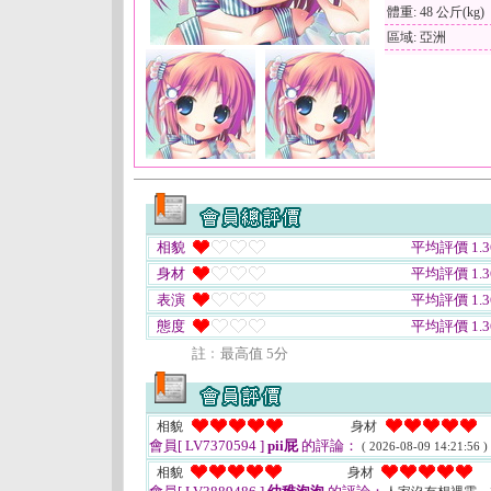
體重: 48 公斤(kg)
區域: 亞洲
相貌
平均評價 1.3
身材
平均評價 1.3
表演
平均評價 1.3
態度
平均評價 1.3
註﹕最高值 5分
相貌
身材
會員[ LV7370594 ]
pii屁
的評論：
( 2026-08-09 14:21:56 )
相貌
身材