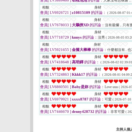
會員[ LV3889486 ]
幼稚泡泡
的評論：
人家沒有想裸露
相貌
身材
會員[ LV6926721 ]
z10815109
的評論：
( 2026-08-07 01:
相貌
身材
會員[ LV7678033 ]
大鵰俠XD
的評論：
沒有最爛，只有
相貌
身材
會員[ LV7718729 ]
knnys
的評論：
沒秀
( 2026-08-05 03:2
相貌
身材
會員[ LV5921655 ]
金箍大棒棒
的評論：
什麼都沒有...也
相貌
身材
會員[ LV7418648 ]
高明鐸
的評論：
( 2026-08-02 02:39:01
相貌
身材
會員[ LV7324863 ]
Kkkk17
的評論：
( 2026-08-01 04:09:2
相貌
身材
會員[ LV6860501 ]
Baby是妳
的評論：
Love uuu
( 2026-07
相貌
身材
會員[ LV6979921 ]
xxxx8787
的評論：
可愛
( 2026-07-10 
相貌
身材
會員[ LV7446670 ]
denny428732
的評論：
非常可愛
( 20
主持人個