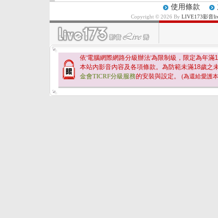
使用條款
Copyright © 2026 By
LIVE173影
依'電腦網際網路分級辦法'為限制級，限定為年滿
1
本站內影音內容及各項條款。為防範未滿
18
歲之
金會TICRF分級服務
的安裝與設定。
(為還給愛護