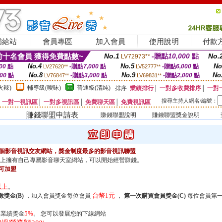
補給站
會員專區
加入會員
使用說明
付款
十名會員 獲得免費點數~
No.1
-贈點
10,000
點
No.
LV72973**
No.4
No.5
No
00
點
-贈點
7,000
點
-贈點
6,000
點
LV27620**
LV52777**
No.8
No.9
No
000
點
-贈點
3,000
點
-贈點
2,000
點
LV76847**
LV69831**
火辣)
輔導級(曖昧)
普通級(清純)
排序
業績排行
│
一對多收費排序
│
一對
搜尋主持人網名/編號：
│
一對一視訊區
│
一對多視訊區
│
免費聊天區
│
免費視訊區
賺錢聯盟申請表
賺錢聯盟說明
賺錢聯盟獎金說明
供一個影音視訊交友網站，獎金制度最多的影音視訊聯盟
上擁有自己專屬影音聊天室網站，可以開始經營賺錢。
可加盟
以上
。
台幣1元
獎金(B)
，加入會員獎金每位會員
，
第一次購買會員獎金(C)
每位會員第
5%
業績獎金
。 您可以發展您的下線網站