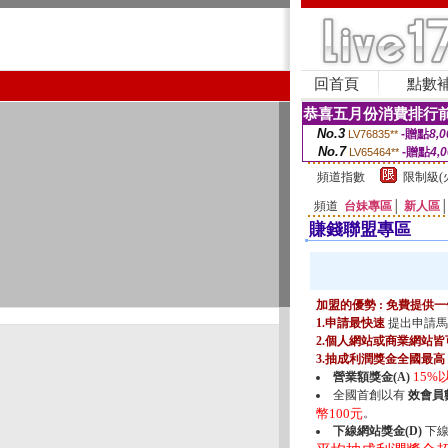
回首頁
點數
恭喜五月份消費排行前
No.3
-贈點
8,0
LV76835**
No.7
-贈點
4,
LV65464**
頻道指數
限制級(
頻道
台妹專區
│
新人區
賺錢聯盟專區
加盟的優勢 : 免費提
1.申請最快速
提出申請馬
2.個人網站或商業網站皆
3.抽成利潤獎金全國最高
15%
營業額獎金(A)
全國首創以有
效會員數
幣100元
。
下線網站獎金(D)
下線