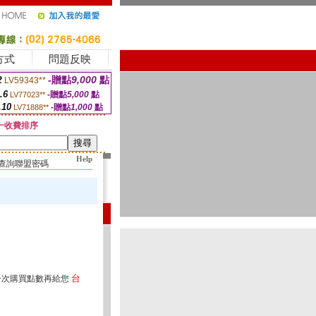
方式
問題反映
2
-贈點
9,000
點
LV59343**
.6
-贈點
5,000
點
LV77023**
.10
-贈點
1,000
點
LV71888**
一收費排序
Help
查詢聯盟密碼
台
一次購買點數再給您