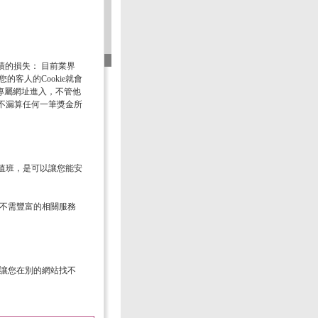
業績的損失： 目前業界
的客人的Cookie就會
的專屬網址進入，不管他
不漏算任何一筆獎金所
值班，是可以讓您能安
，不需豐富的相關服務
對讓您在別的網站找不