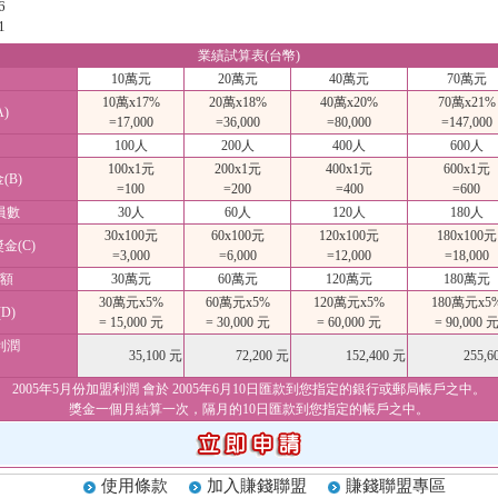
6
1
業績試算表(台幣)
10萬元
20萬元
40萬元
70萬元
10萬x17%
20萬x18%
40萬x20%
70萬x21%
)
=17,000
=36,000
=80,000
=147,000
100人
200人
400人
600人
100x1元
200x1元
400x1元
600x1元
B)
=100
=200
=400
=600
員數
30人
60人
120人
180人
30x100元
60x100元
120x100元
180x100元
金(C)
=3,000
=6,000
=12,000
=18,000
額
30萬元
60萬元
120萬元
180萬元
30萬元x5%
60萬元x5%
120萬元x5%
180萬元x5
D)
= 15,000 元
= 30,000 元
= 60,000 元
= 90,000 
利潤
35,100 元
72,200 元
152,400 元
255,6
2005年5月份加盟利潤 會於 2005年6月10日匯款到您指定的銀行或郵局帳戶之中。
獎金一個月結算一次，隔月的10日匯款到您指定的帳戶之中。
使用條款
加入賺錢聯盟
賺錢聯盟專區