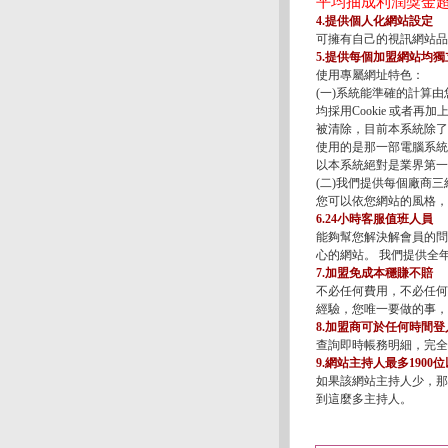
平均抽成利潤獎金超
4.提供個人化網站設定
可擁有自己的視訊網站品
5.提供每個加盟網站均獨
使用專屬網址特色：
(一)系統能準確的計算由您
均採用Cookie 或者再
被清除，目前本系統除了
使用的是那一部電腦系統
以本系統絕對是業界第一
(二)我們提供每個廠商
您可以依您網站的風格，
6.24小時客服值班人員
能夠幫您解決解會員的問
心的網站。 我們提供全
7.加盟免成本穩賺不賠
不必任何費用，不必任何
經驗，您唯一要做的事，
8.加盟商可於任何時間
查詢即時帳務明細，完全
9.網站主持人最多1900
如果該網站主持人少，那
到這麼多主持人。