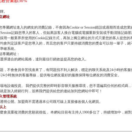
過營業額30%
牌。
立網址
專屬網址進入的網友的消費記錄，不會因為Cookie or Session錯誤或過期而造成您
加上Session記錄您導入的客人，但如果該客人換台電腦或電腦重新安裝或手動清除記錄那您
採用一般業界所使用的Cookie記錄方式，再加上獨立網址的方式只要您的客人從您
均會判定該客戶是您導入的，而且您的客戶只要持續消費您的獎金可以領一輩子，絕
準確系統。
三組專屬網址：
選擇適合的網站風格，達到最佳行銷效益提高您的收入。
題，不會會員辛苦找進來了，有問題找不到人解決，穩定的聊天系統及24小時的客服
年24小時無休的客服專線，提供每位網友最好的服務保障每位網友的消費安全。
場地設備投資。 我們提供完整的即時影音聊天服務環境，您不需編寫任何的程式碼
就是加入經銷行列，並將我們提供給您的連結加到您網站中即可！
登入管理系統
透明公開。加盟商不需透過本公司既可線上直接修改個人化網頁。
位以上
麼會員重複消費的意願就很低， 本網站目前有主持人1900多位了，持續增加中，絕