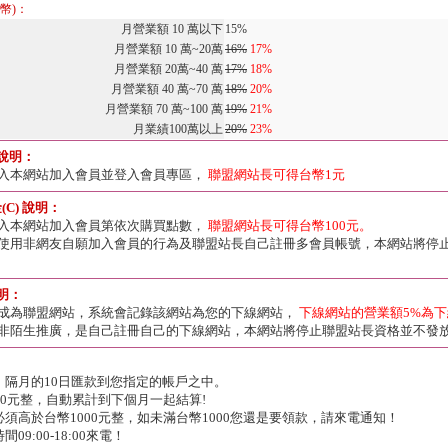
幣)：
月營業額 10 萬以下
15%
月營業額 10 萬~20萬
16%
17%
月營業額 20萬~40 萬
17%
18%
月營業額 40 萬~70 萬
18%
20%
月營業額 70 萬~100 萬
19%
21%
月業績100萬以上
20%
23%
 說明：
入本網站加入會員並登入會員專區，
聯盟網站長可得台幣1元
C) 說明：
入本網站加入會員第依次購買點數，
聯盟網站長可得台幣100元。
使用非網友自願加入會員的行為及聯盟站長自己註冊多會員帳號，本網站將停
說明：
成為聯盟網站，系統會記錄該網站為您的下線網站，
下線網站的營業額5%為
非陌生推廣，是自己註冊自己的下線網站，本網站將停止聯盟站長資格並不發
，隔月的10日匯款到您指定的帳戶之中。
00元整，自動累計到下個月一起結算!
須高於台幣1000元整，如未滿台幣1000您還是要領款，請來電通知！
9:00-18:00來電！