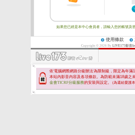
如果您已經是本中心會員者，請輸入您的帳號及密
使用條款
Copyright © 2026 By
LIVE173影
依'電腦網際網路分級辦法'為限制級，限定為年滿
1
本站內影音內容及各項條款。為防範未滿
18
歲之
金會TICRF分級服務
的安裝與設定。
(為還給愛護