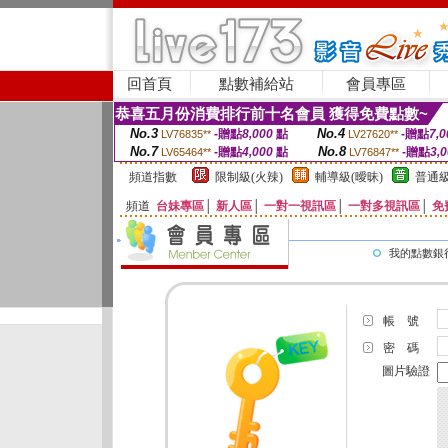
回首頁
點數補給站
會員專區
恭喜五月份消費排行前十名會員 獲得免費點數~
No.3
No.4
-贈點
8,000
點
-贈點
7,0
LV76835**
LV27620**
No.7
No.8
-贈點
4,000
點
-贈點
3,
LV65464**
LV76847**
頻道指數
限制級(火辣)
輔導級(曖昧)
普通級
頻道
台妹專區
│
新人區
│
一對一視訊區
│
一對多視訊區
│
免
我的點數銀
帳 號
密 碼
圖片驗證